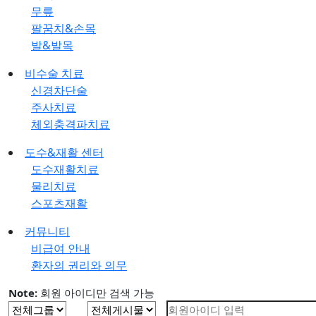
무릎
팔꿈치&손목
발&발목
비수술 치료
신경차단술
주사치료
체외충격파치료
도수&재활 센터
도수재활치료
물리치료
스포츠재활
커뮤니티
비급여 안내
환자의 권리와 의무
Note:
회원 아이디만 검색 가능