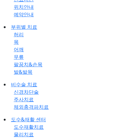
위치안내
예약안내
부위별 치료
허리
목
어깨
무릎
팔꿈치&손목
발&발목
비수술 치료
신경차단술
주사치료
체외충격파치료
도수&재활 센터
도수재활치료
물리치료