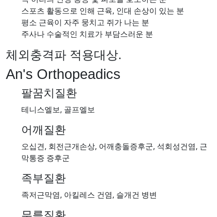
스포츠 활동으로 인해 근육, 인대 손상이 있는 분
평소 근육이 자주 뭉치고 쥐가 나는 분
주사나 수술적인 치료가 부담스러운 분
체외충격파 적용대상
.
An's Orthopeadics
팔꿈치질환
테니스엘보, 골프엘보
어깨질환
오십견, 회전근개손상, 어깨충돌증후군, 석회성건염, 근
막통증 증후군
족부질환
족저근막염, 아킬레스 건염, 슬개건 병변
무릎질환