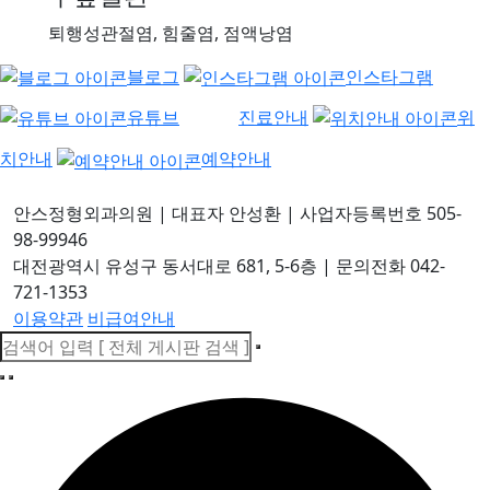
퇴행성관절염, 힘줄염, 점액낭염
블로그
인스타그램
유튜브
진료안내
위
치안내
예약안내
안스정형외과의원
|
대표자 안성환
|
사업자등록번호 505-
98-99946
대전광역시 유성구 동서대로 681, 5-6층
|
문의전화 042-
721-1353
이용약관
비급여안내